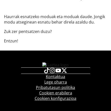
Haurrak esnatzeko moduak eta moduak daude. Jongik
modu atseginean esnatu behar direla azaldu du.
Zuk zer pentsatzen duzu?
Entzun!
Kontaktua
Lege oharra
Pribatutasun politika
Cookien erabilera
Cookien konfigurazioa