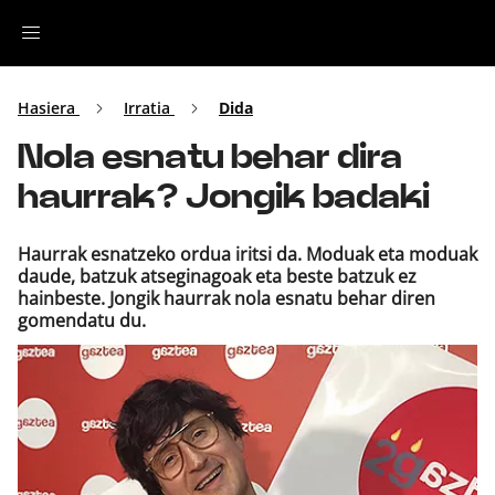
Irratia
Hasiera
Irratia
Dida
Nola esnatu behar dira
Top Gaztea
haurrak? Jongik badaki
Podcastak
Haurrak esnatzeko ordua iritsi da. Moduak eta moduak
daude, batzuk atseginagoak eta beste batzuk ez
Musika
hainbeste. Jongik haurrak nola esnatu behar diren
gomendatu du.
Ekitaldiak
Ikus-entzunezkoak