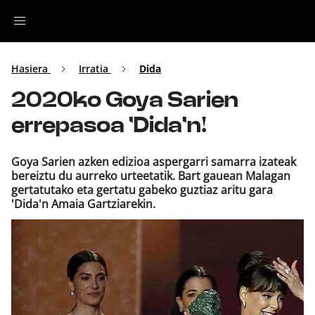
Irratia
Hasiera
Irratia
Dida
2020ko Goya Sarien
Top Gaztea
errepasoa 'Dida'n!
Podcastak
Goya Sarien azken edizioa aspergarri samarra izateak
bereiztu du aurreko urteetatik. Bart gauean Malagan
Musika
gertatutako eta gertatu gabeko guztiaz aritu gara
'Dida'n Amaia Gartziarekin.
Ekitaldiak
Ikus-entzunezkoak