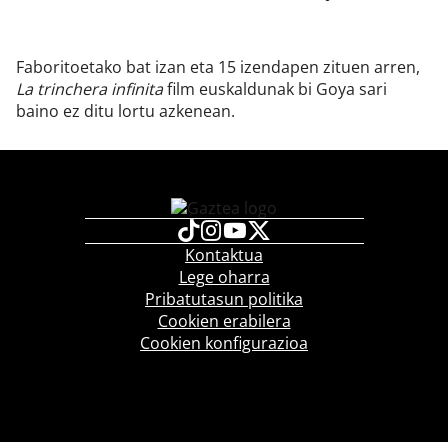
Faboritoetako bat izan eta 15 izendapen zituen arren,
La trinchera infinita
film euskaldunak bi Goya sari
baino ez ditu lortu azkenean.
Kontaktua
Lege oharra
Pribatutasun politika
Cookien erabilera
Cookien konfigurazioa