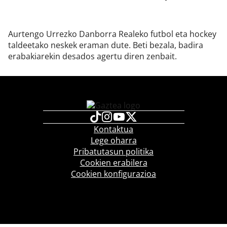
Aurtengo Urrezko Danborra Realeko futbol eta hockey
taldeetako neskek eraman dute. Beti bezala, badira
erabakiarekin desados agertu diren zenbait.
Kontaktua
Lege oharra
Pribatutasun politika
Cookien erabilera
Cookien konfigurazioa