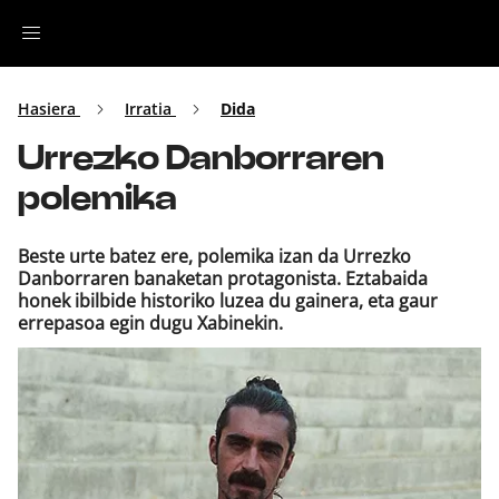
Irratia
Hasiera
Irratia
Dida
Urrezko Danborraren
Top Gaztea
polemika
Podcastak
Beste urte batez ere, polemika izan da Urrezko
Danborraren banaketan protagonista. Eztabaida
Musika
honek ibilbide historiko luzea du gainera, eta gaur
errepasoa egin dugu Xabinekin.
Ekitaldiak
Ikus-entzunezkoak