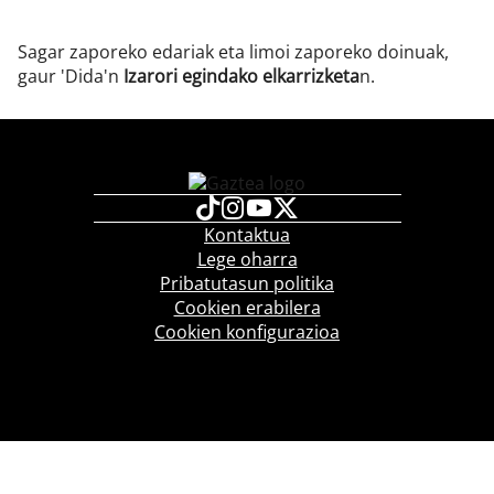
Sagar zaporeko edariak eta limoi zaporeko doinuak,
gaur 'Dida'n
Izarori egindako elkarrizketa
n.
Kontaktua
Lege oharra
Pribatutasun politika
Cookien erabilera
Cookien konfigurazioa