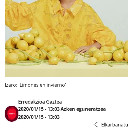
Klisk
Izaro: 'Limones en invierno'
Erredakzioa Gaztea
2020/01/15 - 13:03
Azken eguneratzea
2020/01/15 - 13:03
Elkarbanatu