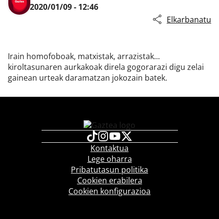
2020/01/09 - 12:46
Elkarbanatu
Klisk
Irain homofoboak, matxistak, arrazistak...
kiroltasunaren aurkakoak direla gogorarazi digu zelai
gainean urteak daramatzan jokozain batek.
Kontaktua
Lege oharra
Pribatutasun politika
Cookien erabilera
Cookien konfigurazioa