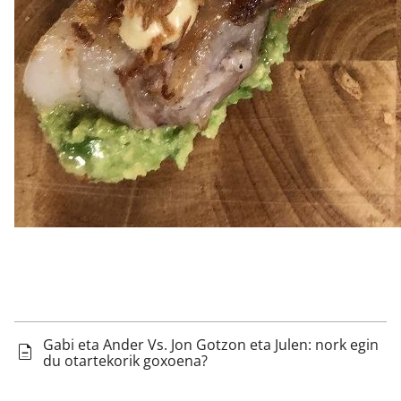
Gabi eta Ander Vs. Jon Gotzon eta Julen: nork egin
du otartekorik goxoena?