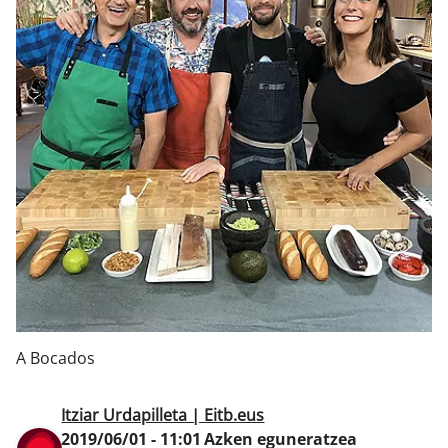
Klisk
A Bocados
Itziar Urdapilleta | Eitb.eus
2019/06/01 - 11:01
Azken eguneratzea