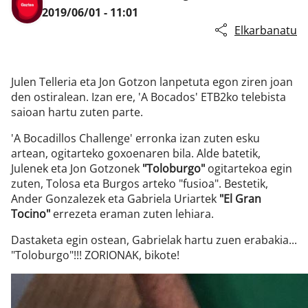
2019/06/01 - 11:01
Elkarbanatu
Julen Telleria eta Jon Gotzon lanpetuta egon ziren joan
den ostiralean. Izan ere, 'A Bocados' ETB2ko telebista
saioan hartu zuten parte.
'A Bocadillos Challenge' erronka izan zuten esku
artean, ogitarteko goxoenaren bila. Alde batetik,
Julenek eta Jon Gotzonek
"Toloburgo"
ogitartekoa egin
zuten, Tolosa eta Burgos arteko "fusioa". Bestetik,
Ander Gonzalezek eta Gabriela Uriartek
"El Gran
Tocino"
errezeta eraman zuten lehiara.
Dastaketa egin ostean, Gabrielak hartu zuen erabakia...
"Toloburgo"!!! ZORIONAK, bikote!