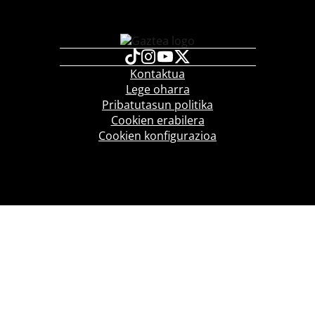
Kontaktua
Lege oharra
Pribatutasun politika
Cookien erabilera
Cookien konfigurazioa