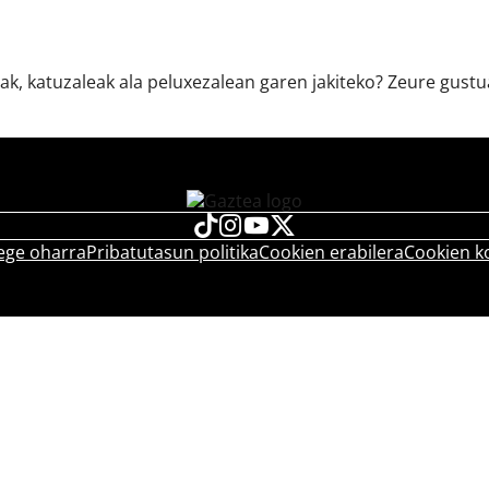
ak, katuzaleak ala peluxezalean garen jakiteko? Zeure gust
ege oharra
Pribatutasun politika
Cookien erabilera
Cookien k