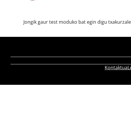
Jongik gaur test moduko bat egin digu txakurzale
Kontaktua
L