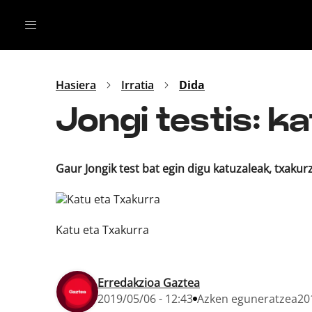
Irratia
Top Gaztea
Podcastak
Mus
Dida
Hasiera
Irratia
Dida
Gu
B Aldea
Jongi testis: ka
Bitan
Gaur Jongik test bat egin digu katuzaleak, txakur
Katu eta Txakurra
Erredakzioa Gaztea
2019/05/06 - 12:43
Azken eguneratzea
20