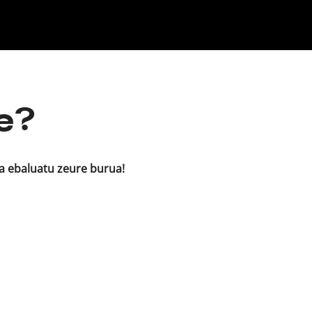
Klisk
xe?
ta ebaluatu zeure burua!