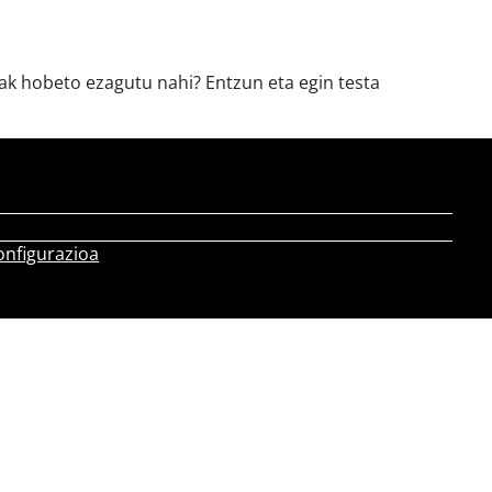
uak hobeto ezagutu nahi? Entzun eta egin testa
onfigurazioa