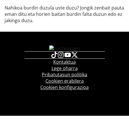
Nahikoa burdin duzula uste duzu? Jongik zenbait pauta
eman ditu eta horien baitan burdin falta duzun edo ez
jakingo duzu.
Kontaktua
Lege oharra
Pribatutasun politika
Cookien erabilera
Cookien konfigurazioa