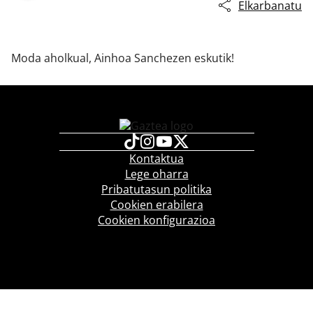
Elkarbanatu
Moda aholkual, Ainhoa Sanchezen eskutik!
Kontaktua
Lege oharra
Pribatutasun politika
Cookien erabilera
Cookien konfigurazioa