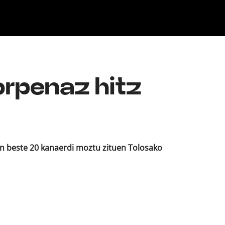
Klisk
orpenaz hitz
en beste 20 kanaerdi moztu zituen Tolosako