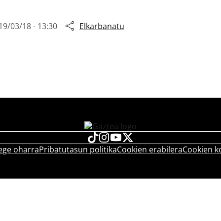
19/03/18 - 13:30
Elkarbanatu
ege oharra
Pribatutasun politika
Cookien erabilera
Cookien k