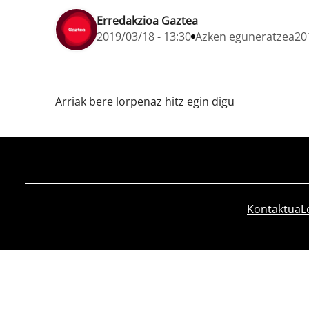
Erredakzioa Gaztea
2019/03/18 - 13:30
Azken eguneratzea
20
Arriak bere lorpenaz hitz egin digu
Kontaktua
L