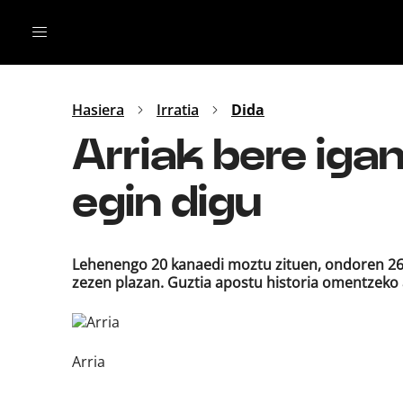
Irratia
Top Gaztea
Podcastak
Mus
Dida
Hasiera
Irratia
Dida
Gu
B Aldea
Arriak bere iga
Bitan
egin digu
Lehenengo 20 kanaedi moztu zituen, ondoren 26 k
zezen plazan. Guztia apostu historia omentzeko
Arria