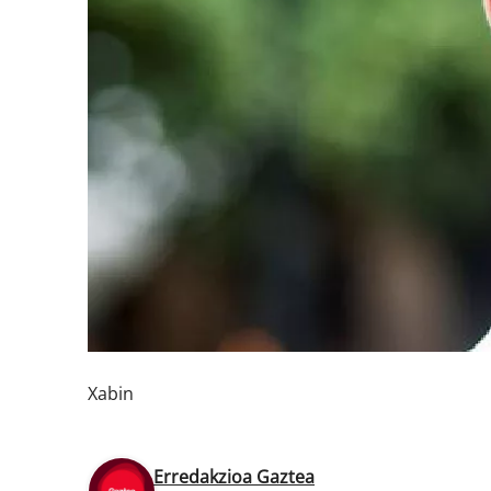
Xabin
Erredakzioa Gaztea