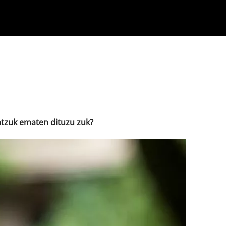
Klisk
ntzuk ematen dituzu zuk?