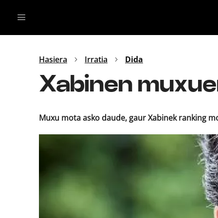
Irratia
Top Gaztea
Podcastak
Mus
Dida
Hasiera
Irratia
Dida
Gu
B Aldea
Xabinen muxu
Bitan
Muxu mota asko daude, gaur Xabinek ranking mod