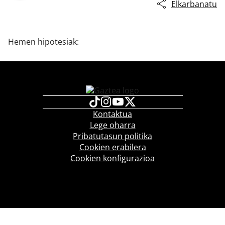
Elkarbanatu
Hemen hipotesiak:
Kontaktua
Lege oharra
Pribatutasun politika
Cookien erabilera
Cookien konfigurazioa