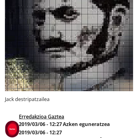
Klisk
Jack destripatzailea
Erredakzioa Gaztea
2019/03/06 - 12:27
Azken eguneratzea
2019/03/06 - 12:27