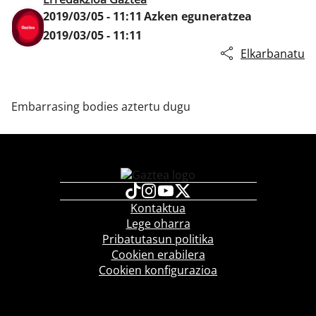
2019/03/05 - 11:11
Azken eguneratzea
2019/03/05 - 11:11
Elkarbanatu
Klisk
Embarrasing bodies aztertu dugu
Kontaktua
Lege oharra
Pribatutasun politika
Cookien erabilera
Cookien konfigurazioa