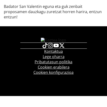
Badator San Valentin eguna eta guk zenbait
proposamen dauzkagu zuretzat horren harira, entzun
entzun!
Kontaktua
Lege oharra
Pribatutasun politika
Cookien erabilera
Cookien konfigurazioa