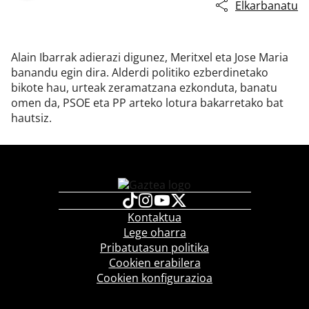
Elkarbanatu
Alain Ibarrak adierazi digunez, Meritxel eta Jose Maria
banandu egin dira. Alderdi politiko ezberdinetako
bikote hau, urteak zeramatzana ezkonduta, banatu
omen da, PSOE eta PP arteko lotura bakarretako bat
hautsiz.
Kontaktua
Lege oharra
Pribatutasun politika
Cookien erabilera
Cookien konfigurazioa