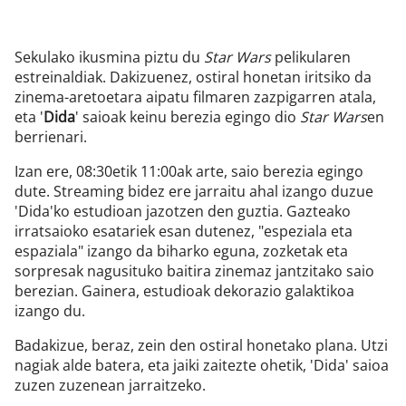
Sekulako ikusmina piztu du
Star Wars
pelikularen
estreinaldiak. Dakizuenez, ostiral honetan iritsiko da
zinema-aretoetara aipatu filmaren zazpigarren atala,
eta '
Dida
' saioak keinu berezia egingo dio
Star Wars
en
berrienari.
Izan ere, 08:30etik 11:00ak arte, saio berezia egingo
dute. Streaming bidez ere jarraitu ahal izango duzue
'Dida'ko estudioan jazotzen den guztia. Gazteako
irratsaioko esatariek esan dutenez, "espeziala eta
espaziala" izango da biharko eguna, zozketak eta
sorpresak nagusituko baitira zinemaz jantzitako saio
berezian. Gainera, estudioak dekorazio galaktikoa
izango du.
Badakizue, beraz, zein den ostiral honetako plana. Utzi
nagiak alde batera, eta jaiki zaitezte ohetik, 'Dida' saioa
zuzen zuzenean jarraitzeko.