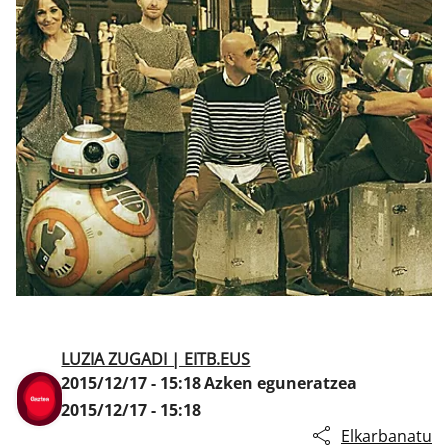
Klisk
LUZIA ZUGADI | EITB.EUS
2015/12/17 - 15:18
Azken eguneratzea
2015/12/17 - 15:18
Elkarbanatu