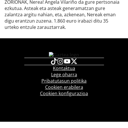
ZORIONAK, Nerea! Angela Vilariño da gure pertsonaia
ezkutua. Asteak eta asteak generamatzan gure
zalantza argitu nahian, eta, azkenean, Nereak eman
digu erantzun zuzena. 1.860 euro irabazi ditu 35
urteko entzule zarauztarrak.
Kontaktua
Lege oharra
Pribatutasun politika
Cookien erabilera
Cookien konfigurazioa