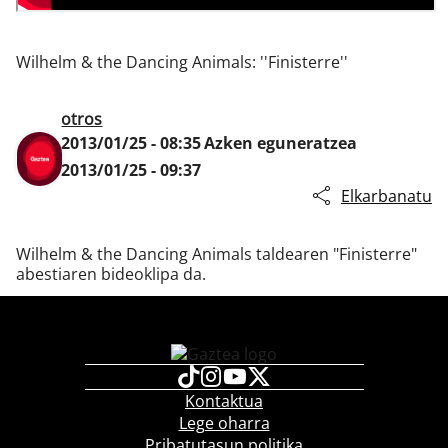
Wilhelm & the Dancing Animals: ''Finisterre''
Klisk
otros
2013/01/25 - 08:35
Azken eguneratzea
2013/01/25 - 09:37
Elkarbanatu
Wilhelm & the Dancing Animals taldearen "Finisterre"
abestiaren bideoklipa da.
Kontaktua
Lege oharra
Pribatutasun politika