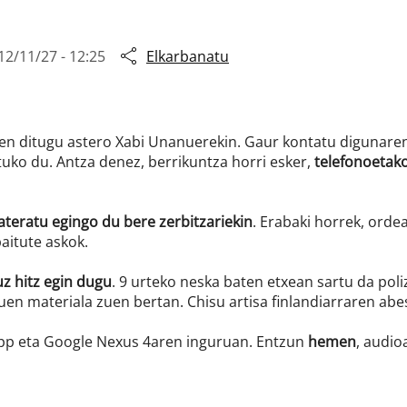
12/11/27 - 12:25
Elkarbanatu
n ditugu astero Xabi Unanuerekin. Gaur kontatu digunaren 
tuko du. Antza denez, berrikuntza horri esker,
telefonoetak
teratu egingo du bere zerbitzariekin
. Erabaki horrek, orde
baitute askok.
uz hitz egin dugu
. 9 urteko neska baten etxean sartu da pol
uen materiala zuen bertan. Chisu artisa finlandiarraren abe
app eta Google Nexus 4aren inguruan. Entzun
hemen
, audio