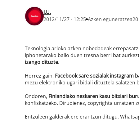
I.U.
2012/11/27 - 12:25
Azken eguneratzea
20
Teknologia arloko azken nobedadeak errepasatze
iphonetarako balio duen tresna berri bat aurkez
izango dituzte
.
Horrez gain,
Facebook sare sozialak instagram ba
mezu elektroniko ugari bidali dituztela salatzen 
Ondoren,
Finlandiako neskaren kasu bitxiari bur
konfiskatzeko. Dirudienez, copyrighta urratzen z
Entzuleen galderak ere erantzun ditugu, Whats