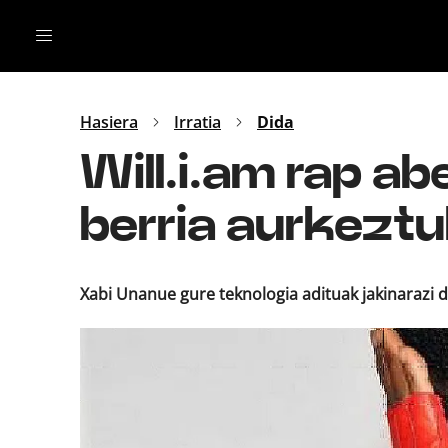
Irratia
Top Gaztea
Podcastak
Mus
Dida
Hasiera
Irratia
Dida
Gu
B Aldea
Will.i.am rap ab
Bitan
berria aurkezt
Xabi Unanue gure teknologia adituak jakinarazi di