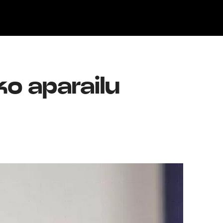
Klisk
ko aparailu