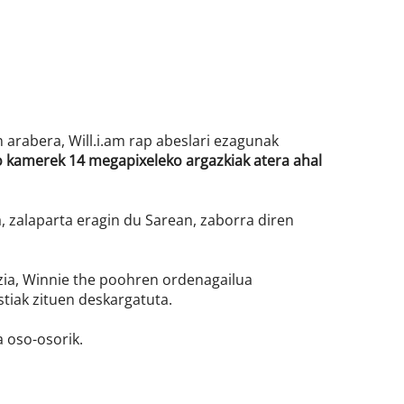
arabera, Will.i.am rap abeslari ezagunak
o kamerek 14 megapixeleko argazkiak atera ahal
a, zalaparta eragin du Sarean, zaborra diren
izia, Winnie the poohren ordenagailua
stiak zituen deskargatuta.
a oso-osorik.