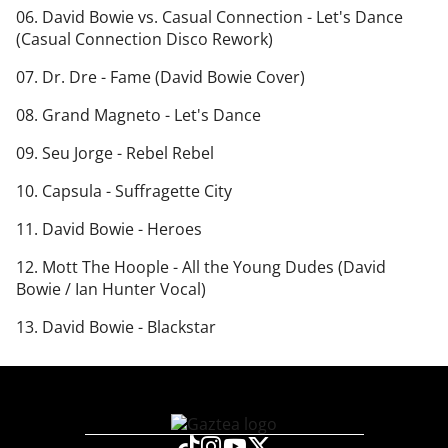
06. David Bowie vs. Casual Connection - Let's Dance
(Casual Connection Disco Rework)
07. Dr. Dre - Fame (David Bowie Cover)
08. Grand Magneto - Let's Dance
09. Seu Jorge - Rebel Rebel
10. Capsula - Suffragette City
11. David Bowie - Heroes
12. Mott The Hoople - All the Young Dudes (David
Bowie / Ian Hunter Vocal)
13. David Bowie - Blackstar