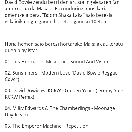
David Bowie zendu berri den artista ingelesaren fan
amorratua da Makala. Eta ondorioz, musikaria
omentze aldera, "Boom Shaka Laka" saio berezia
eskainiko digu igande honetan gaueko 10etan.
Hona hemen saio berezi hortarako Makalak aukeratu
duen playlista:
01. Los Hermanos Mckenzie - Sound And Vision
02. Sunshiners - Modern Love (David Bowie Reggae
Cover)
03. David Bowie vs. KCRW - Golden Years (Jeremy Sole
KCRW Remix)
04. Milky Edwards & The Chamberlings - Moonage
Daydream
05. The Emperor Machine - Repetition