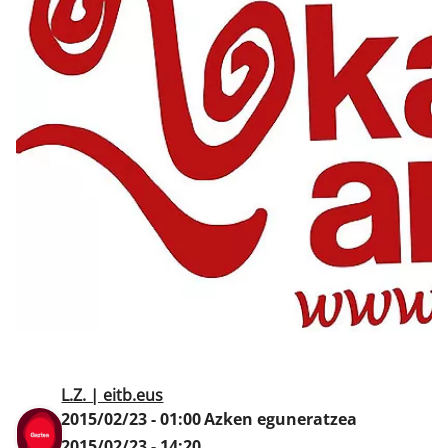
Klisk
L.Z. | eitb.eus
2015/02/23 - 01:00
Azken eguneratzea
2015/02/23 - 14:20