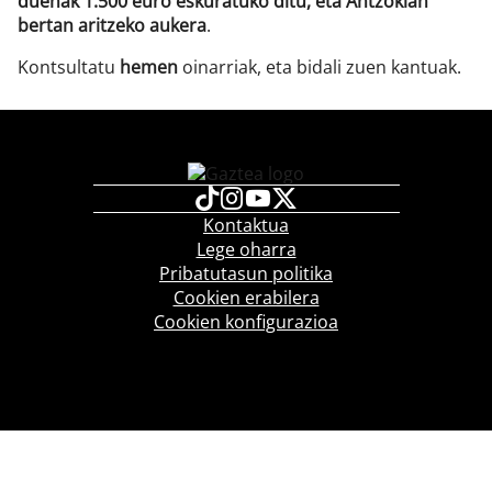
duenak 1.500 euro eskuratuko ditu, eta Antzokian
bertan aritzeko aukera
.
Kontsultatu
hemen
oinarriak, eta bidali zuen kantuak.
Kontaktua
Lege oharra
Pribatutasun politika
Cookien erabilera
Cookien konfigurazioa