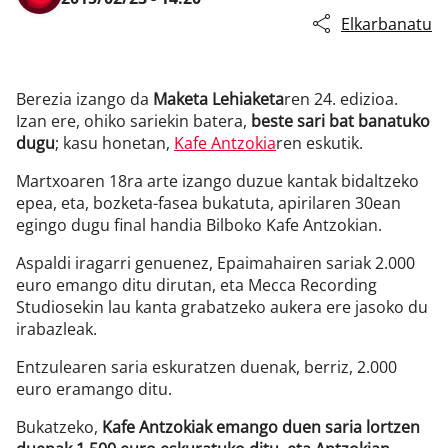
Elkarbanatu
Berezia izango da
Maketa Lehiaketa
ren 24. edizioa.
Izan ere, ohiko sariekin batera,
beste sari bat banatuko
dugu
; kasu honetan,
Kafe Antzokia
ren eskutik.
Martxoaren 18ra arte izango duzue kantak bidaltzeko
epea, eta, bozketa-fasea bukatuta, apirilaren 30ean
egingo dugu final handia Bilboko Kafe Antzokian.
Aspaldi iragarri genuenez, Epaimahairen sariak 2.000
euro emango ditu dirutan, eta Mecca Recording
Studiosekin lau kanta grabatzeko aukera ere jasoko du
irabazleak.
Entzulearen saria eskuratzen duenak, berriz, 2.000
euro eramango ditu.
Bukatzeko,
Kafe Antzokiak emango duen saria lortzen