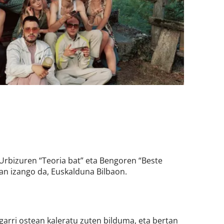
Urbizuren “Teoria bat” eta Bengoren “Beste
n izango da, Euskalduna Bilbaon.
agarri ostean kaleratu zuten bilduma, eta bertan