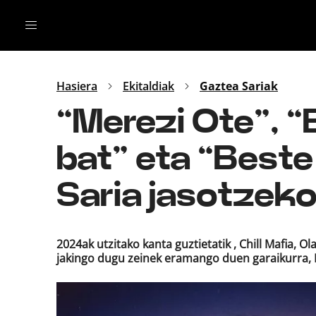
Irratia
Top Gaztea
Podcastak
Mus
Dida
Hasiera
Ekitaldiak
Gaztea Sariak
Gu
B Aldea
“Merezi Ote”, 
Bitan
bat” eta “Best
Saria jasotzek
2024ak utzitako kanta guztietatik , Chill Mafia
jakingo dugu zeinek eramango duen garaikurra, 