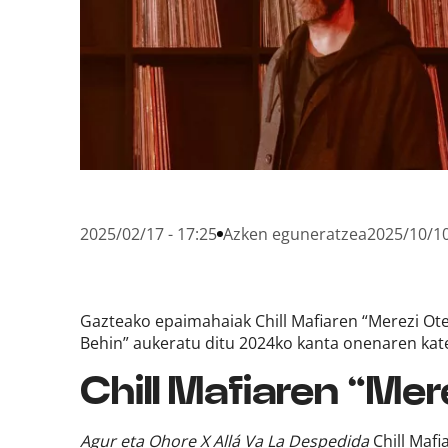
2025/02/17 - 17:25
Azken eguneratzea
2025/10/10
Gazteako epaimahaiak Chill Mafiaren “Merezi Ote
Behin” aukeratu ditu 2024ko kanta onenaren kat
Chill Mafiaren “Mer
Agur eta Ohore X Allá Va La Despedida
Chill Maf