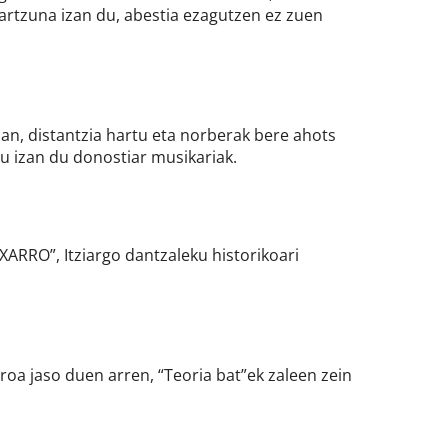
artzuna izan du, abestia ezagutzen ez zuen
ian, distantzia hartu eta norberak bere ahots
tu izan du donostiar musikariak.
TXARRO”, Itziargo dantzaleku historikoari
oa jaso duen arren, “Teoria bat”ek zaleen zein