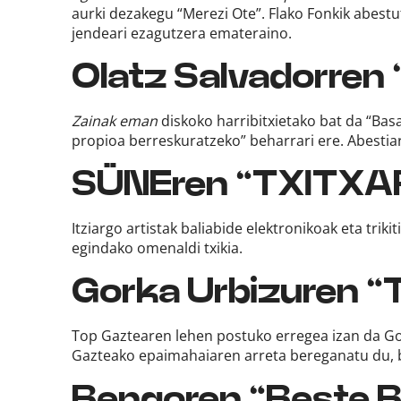
aurki dezakegu “Merezi Ote”. Flako Fonkik abest
jendeari ezagutzera emateraino.
Olatz Salvadorren
Zainak eman
diskoko harribitxietako bat da “Basa
propioa berreskuratzeko” beharrari ere. Abestiar
SÜNEren “TXITXA
Itziargo artistak baliabide elektronikoak eta triki
egindako omenaldi txikia.
Gorka Urbizuren “T
Top Gaztearen lehen postuko erregea izan da Gor
Gazteako epaimahaiaren arreta bereganatu du, b
Bengoren “Beste B