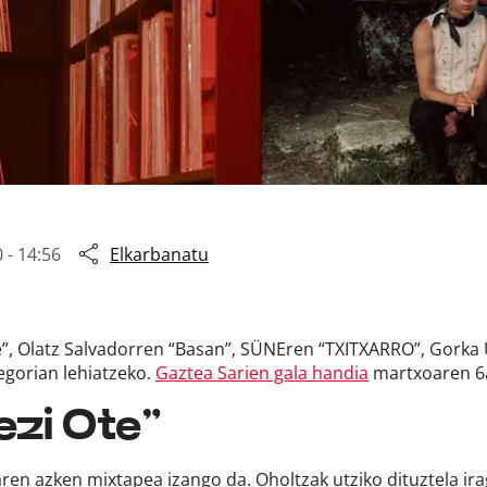
 - 14:56
Elkarbanatu
”, Olatz Salvadorren “Basan”, SÜNEren “TXITXARRO”, Gorka 
egorian lehiatzeko.
Gaztea Sarien gala handia
martxoaren 6a
ezi Ote”
iaren azken mixtapea izango da. Oholtzak utziko dituztela ir