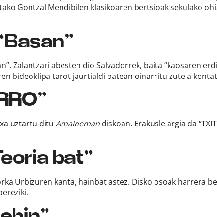
utako Gontzal Mendibilen klasikoaren bertsioak sekulako ohi
 “Basan”
n”. Zalantzari abesten dio Salvadorrek, baita “kaosaren erd
en bideoklipa tarot jaurtialdi batean oinarritu zutela konta
RRO”
tixa uztartu ditu
Amaineman
diskoan. Erakusle argia da “TXI
eoria bat”
ka Urbizuren kanta, hainbat astez. Disko osoak harrera ber
ereziki.
ehin”