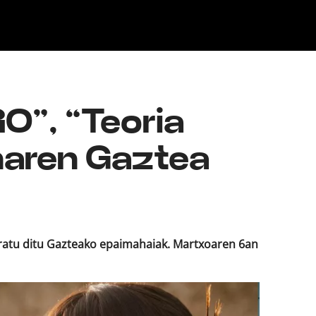
Klisk
O”, “Teoria
enaren Gaztea
keratu ditu Gazteako epaimahaiak. Martxoaren 6an