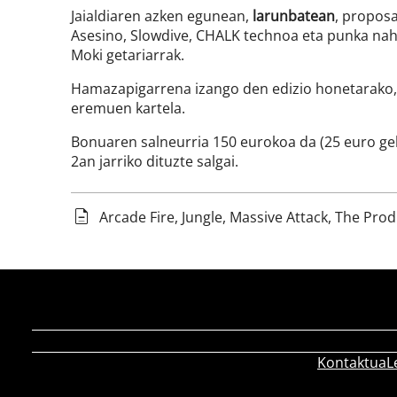
Jaialdiaren azken egunean,
larunbatean
, proposa
Asesino, Slowdive, CHALK technoa eta punka naha
Moki getariarrak.
Hamazapigarrena izango den edizio honetarako, o
eremuen kartela.
Bonuaren salneurria 150 eurokoa da (25 euro gehi
2an jarriko dituzte salgai.
Arcade Fire, Jungle, Massive Attack, The Pro
Kontaktua
L