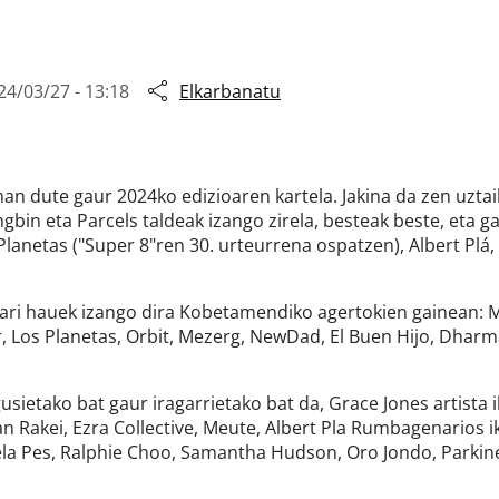
24/03/27 - 13:18
Elkarbanatu
eman dute gaur 2024ko edizioaren kartela. Jakina da zen uztai
bin eta Parcels taldeak izango zirela, besteak beste, eta g
s Planetas ("Super 8"ren 30. urteurrena ospatzen), Albert Pl
lari hauek izango dira Kobetamendiko agertokien gainean: M
 Los Planetas, Orbit, Mezerg, NewDad, El Buen Hijo, Dharm
gusietako bat gaur iragarrietako bat da, Grace Jones artista
 Rakei, Ezra Collective, Meute, Albert Pla Rumbagenarios iku
la Pes, Ralphie Choo, Samantha Hudson, Oro Jondo, Parkineos