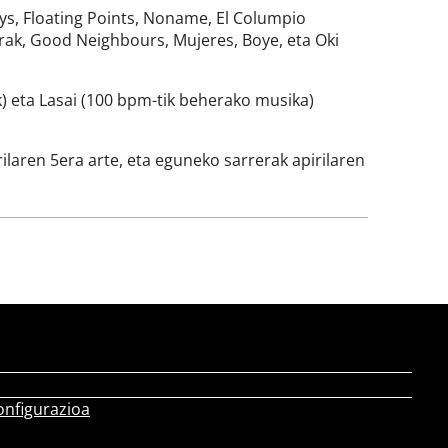
ays, Floating Points, Noname, El Columpio
rak, Good Neighbours, Mujeres, Boye, eta Oki
) eta Lasai (100 bpm-tik beherako musika)
laren 5era arte, eta eguneko sarrerak apirilaren
onfigurazioa