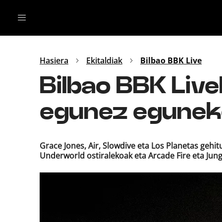
Irratia
Top Gaztea
Podcastak
Mus
Dida
Hasiera
Ekitaldiak
Bilbao BBK Live
Gu
B Aldea
Bilbao BBK Livek
Bitan
egunez eguneko 
Grace Jones, Air, Slowdive eta Los Planetas gehit
Underworld ostiralekoak eta Arcade Fire eta Jun