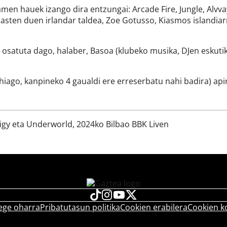
men hauek izango dira entzungai: Arcade Fire, Jungle, Alvv
sten duen irlandar taldea, Zoe Gotusso, Kiasmos islandiar
satuta dago, halaber, Basoa (klubeko musika, DJen eskutik
ago, kanpineko 4 gaualdi ere erreserbatu nahi badira) apiri
digy eta Underworld, 2024ko Bilbao BBK Liven
ege oharra
Pribatutasun politika
Cookien erabilera
Cookien k