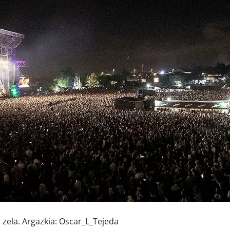
 zela. Argazkia: Oscar_L_Tejeda