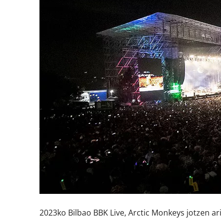
2023ko Bilbao BBK Live, Arctic Monkeys jotzen ari