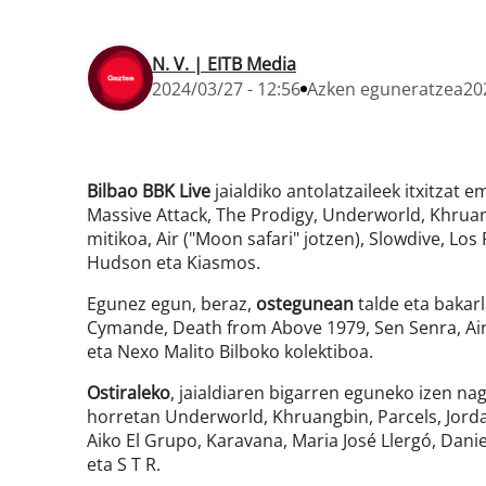
N. V. | EITB Media
2024/03/27 - 12:56
Azken eguneratzea
20
Bilbao BBK Live
jaialdiko antolatzaileek itxitzat 
Massive Attack, The Prodigy, Underworld, Khruang
mitikoa, Air ("Moon safari" jotzen), Slowdive, Lo
Hudson eta Kiasmos.
Egunez egun, beraz,
ostegunean
talde eta bakar
Cymande, Death from Above 1979, Sen Senra, Air,
eta Nexo Malito Bilboko kolektiboa.
Ostiraleko
, jaialdiaren bigarren eguneko izen na
horretan Underworld, Khruangbin, Parcels, Jordan
Aiko El Grupo, Karavana, Maria José Llergó, Danie
eta S T R.