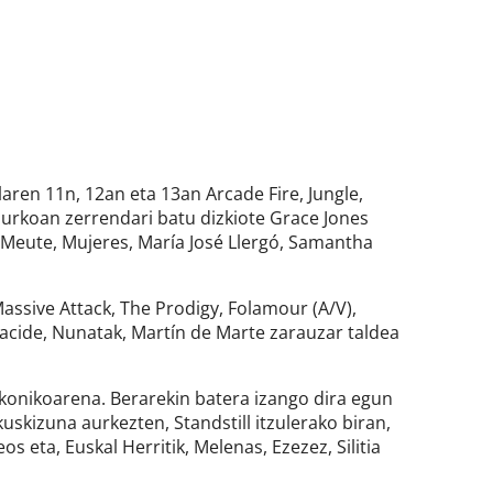
laren 11n, 12an eta 13an Arcade Fire, Jungle,
aurkoan zerrendari batu dizkiote Grace Jones
á, Meute, Mujeres, María José Llergó, Samantha
assive Attack, The Prodigy, Folamour (A/V),
acide, Nunatak, Martín de Marte zarauzar taldea
 ikonikoarena. Berarekin batera izango dira egun
skizuna aurkezten, Standstill itzulerako biran,
 eta, Euskal Herritik, Melenas, Ezezez, Silitia