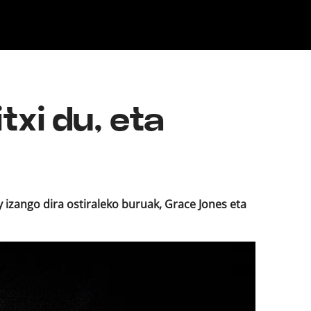
Klisk
txi du, eta
y izango dira ostiraleko buruak, Grace Jones eta