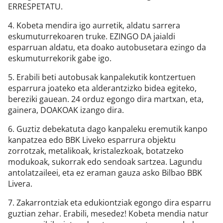
ERRESPETATU.
4. Kobeta mendira igo aurretik, aldatu sarrera
eskumuturrekoaren truke. EZINGO DA jaialdi
esparruan aldatu, eta doako autobusetara ezingo da
eskumuturrekorik gabe igo.
5. Erabili beti autobusak kanpalekutik kontzertuen
esparrura joateko eta alderantzizko bidea egiteko,
bereziki gauean. 24 orduz egongo dira martxan, eta,
gainera, DOAKOAK izango dira.
6. Guztiz debekatuta dago kanpaleku eremutik kanpo
kanpatzea edo BBK Liveko esparrura objektu
zorrotzak, metalikoak, kristalezkoak, botatzeko
modukoak, sukorrak edo sendoak sartzea. Lagundu
antolatzaileei, eta ez eraman gauza asko Bilbao BBK
Livera.
7. Zakarrontziak eta edukiontziak egongo dira esparru
guztian zehar. Erabili, mesedez! Kobeta mendia natur