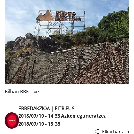
Klisk
Bilbao BBK Live
ERREDAKZIOA | EITB.EUS
2018/07/10 - 14:33
Azken eguneratzea
2018/07/10 - 15:38
Elkarbanatu