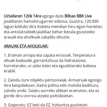
Uztailaren 12tik 14ra
egingo dute
Bilbao BBK Live
jaialdiaren hamahirugarren edizioa. Guztira, 120.000
lagun bilduko dira Kobeta mendian hiru egun horietan,
eta antolatzaileek jaialdiaz behar bezala gozatzeko
arauak eta aholkuak zabaldu dituzte:
ARAUAK ETA AHOLKUAK:
1. Eraman arropa eta zapata erosoak. Tenperatura
altuak badaude, garrantzitsua da hidratatzea;
horretarako, ur asko edan eta eguzkitarako babesa
erabili.
2. Zaindu zure objektu pertsonalak. Armairuak egongo
dira kanpalekuan, baina poltsa edo motxila badituzu,
zaindu ondo. Saiatu aurreko aldean eramaten, eta ez
gorde diru-zorroa atzeko poltsikoetan.
3. Gogoratu: EZ beti da EZ, hizkuntza guztietan.