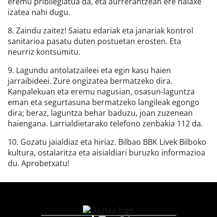
eremu pribilegiatua da, eta aurrerantzean ere halaxe
izatea nahi dugu.
8. Zaindu zaitez! Saiatu edariak eta janariak kontrol
sanitarioa pasatu duten postuetan erosten. Eta
neurriz kontsumitu.
9. Lagundu antolatzaileei eta egin kasu haien
jarraibideei. Zure ongizatea bermatzeko dira.
Kanpalekuan eta eremu nagusian, osasun-laguntza
eman eta segurtasuna bermatzeko langileak egongo
dira; beraz, laguntza behar baduzu, joan zuzenean
haiengana. Larrialdietarako telefono zenbakia 112 da.
10. Gozatu jaialdiaz eta hiriaz. Bilbao BBK Livek Bilboko
kultura, ostalaritza eta aisialdiari buruzko informazioa
du. Aprobetxatu!