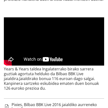
Years & Years taldea Ingalaterrako birako sarrera
guztiak agortuta helduko da Bilbao BBK Live
jaialdira.Jaialdirako bonua 116 euroan dago salgai.
Kanpinera sartzeko eskubidea ematen duen bonuak
126 euroko prezioa du.
Pixies, Bilbao BBK Live 2016 jaialdiko aurreneko