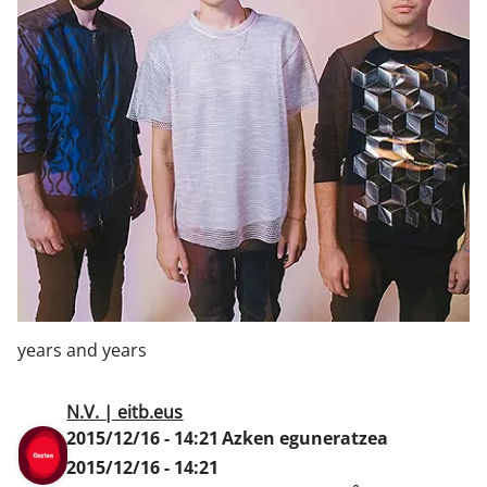
Klisk
years and years
N.V. | eitb.eus
2015/12/16 - 14:21
Azken eguneratzea
2015/12/16 - 14:21