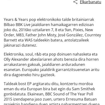
Elkarbanatu
Years & Years pop elektronikoko talde britainiarrak
Bilbao BBK Live jaialdiaren hamaikagarren edizioan
joko du, 2016ko uztailaren 7, 8 eta 9an, Pixies, New
Order, M83, Father John Misty, José González, Courntey
Barnett eta WAS taldeekin batera, antolatzaileek
jakinarazi dutenez.
Elektronika, soul, r&b eta pop doinuen nahasketa eta
Olly Alexander abeslariaren ahots berezia dira horren
arrakastaren gakoak, jaialdiaren arduradunen
esanetan. Europako jaialdirik garrantzitsuenetan aritu
dira dagoeneko hiru gazteok.
Taldeak bost EP argitaratu ditu, kontzertu mordoa
eman du eta Europan bira bat egin du Sam Smithek
gonbidatuta. Ekainean, BBC Sound of The Year Poll
2015 izendapena jaso zuen, urtero Erresuma Batuan
proiekzio handiena duen artista nabarmentzen duena.