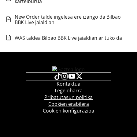
kartelburua
New Order talde ingelesa ere izango da Bilbao
BBK Live jaialdian
WAS taldea Bilbao BBK Live jaialdian arituko da
Kontaktua
Lege oharra
Pribatutasun politika
Cookien erabilera
Cookien konfigurazioa