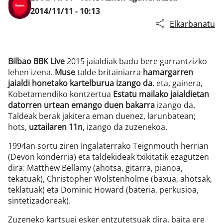
2014/11/11 - 10:13
Elkarbanatu
Bilbao BBK Live
2015 jaialdiak badu bere garrantzizko
lehen izena.
Muse
talde britainiarra
hamargarren
jaialdi honetako kartelburua izango da
, eta, gainera,
Kobetamendiko kontzertua
Estatu mailako jaialdietan
datorren urtean emango duen bakarra
izango da.
Taldeak berak jakitera eman duenez, larunbatean;
hots,
uztailaren 11n
, izango da zuzenekoa.
1994an sortu ziren Ingalaterrako Teignmouth herrian
(Devon konderria) eta taldekideak txikitatik ezagutzen
dira: Matthew Bellamy (ahotsa, gitarra, pianoa,
tekatuak), Christopher Wolstenholme (baxua, ahotsak,
teklatuak) eta Dominic Howard (bateria, perkusioa,
sintetizadoreak).
Zuzeneko kartsuei esker entzutetsuak dira, baita ere