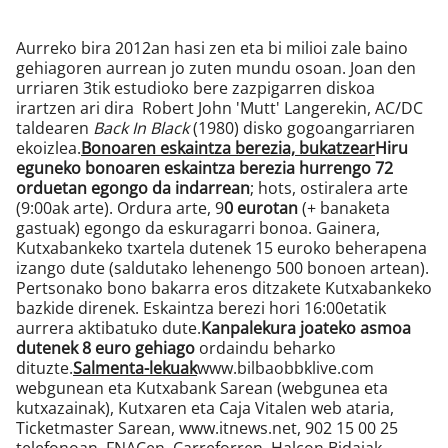
Aurreko bira 2012an hasi zen eta bi milioi zale baino
gehiagoren aurrean jo zuten mundu osoan. Joan den
urriaren 3tik estudioko bere zazpigarren diskoa
irartzen ari dira Robert John 'Mutt' Langerekin, AC/DC
taldearen
Back In Black
(1980) disko gogoangarriaren
ekoizlea.
Bonoaren eskaintza berezia, bukatzear
Hiru
eguneko bonoaren eskaintza berezia hurrengo 72
orduetan egongo da indarrean
; hots, ostiralera arte
(9:00ak arte). Ordura arte, 9
0 eurotan
(+ banaketa
gastuak) egongo da eskuragarri bonoa. Gainera,
Kutxabankeko txartela dutenek 15 euroko beherapena
izango dute (saldutako lehenengo 500 bonoen artean).
Pertsonako bono bakarra eros ditzakete Kutxabankeko
bazkide direnek. Eskaintza berezi hori 16:00etatik
aurrera aktibatuko dute.
Kanpalekura joateko asmoa
dutenek 8 euro gehiago
ordaindu beharko
dituzte.
Salmenta-lekuak
www.bilbaobbklive.com
webgunean eta Kutxabank Sarean (webgunea eta
kutxazainak), Kutxaren eta Caja Vitalen web ataria,
Ticketmaster Sarean, www.itnews.net, 902 15 00 25