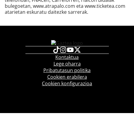
telefonoan, FNACen, Carreforren, Halcon Bidaiak
bulegoetan, www.atrapalo.com eta www.ticketea.com
atarietan eskuratu daitezke sarrerak.
Kontaktua
Lege oharra
Pribatutasun politika
Cookien erabilera
Cookien konfigurazioa