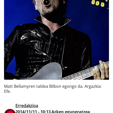
Klisk
Matt Bellamyren taldea Bilbon egongo da. Argazkia:
Efe.
Erredakzioa
2014/11/11 - 10:13
Azken eguneratzea