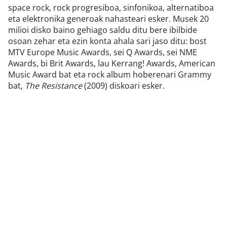
space rock, rock progresiboa, sinfonikoa, alternatiboa
eta elektronika generoak nahasteari esker. Musek 20
milioi disko baino gehiago saldu ditu bere ibilbide
osoan zehar eta ezin konta ahala sari jaso ditu: bost
MTV Europe Music Awards, sei Q Awards, sei NME
Awards, bi Brit Awards, lau Kerrang! Awards, American
Music Award bat eta rock album hoberenari Grammy
bat,
The Resistance
(2009) diskoari esker.