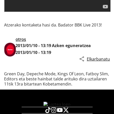
Klisk
Atzerako kontaketa hasi da. Badator BBK Live 2013!
otros
2013/01/10 - 13:19
Azken eguneratzea
2013/01/10 - 13:19
Elkarbanatu
Green Day, Depeche Mode, Kings Of Leon, Fatboy Slim,
Editors eta beste hainbat talde arituko dira uztailaren
11tik 13ra bitartean Kobetamendin.