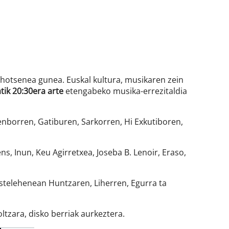
Ahotsenea gunea. Euskal kultura, musikaren zein
ik 20:30era arte
etengabeko musika-errezitaldia
enborren, Gatiburen, Sarkorren, Hi Exkutiboren,
s, Inun, Keu Agirretxea, Joseba B. Lenoir, Eraso,
astelehenean Huntzaren, Liherren, Egurra ta
ltzara, disko berriak aurkeztera.