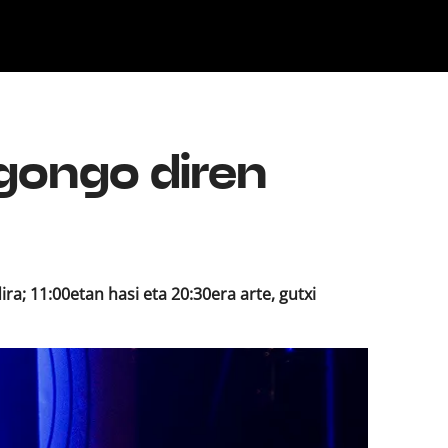
Klisk
ongo diren
a; 11:00etan hasi eta 20:30era arte, gutxi