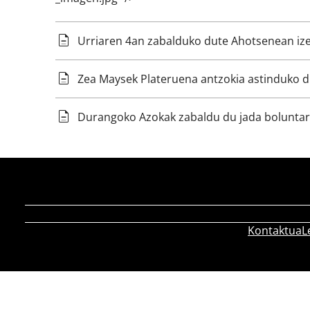
Urriaren 4an zabalduko dute Ahotsenean i
Zea Maysek Plateruena antzokia astinduko 
Durangoko Azokak zabaldu du jada boluntar
Kontaktua
L