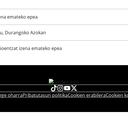
zena emateko epea
du, Durangoko Azokan
ioentzat izena emateko epea
ege oharra
Pribatutasun politika
Cookien erabilera
Cookien k