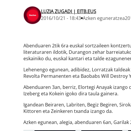
LUZIA ZUGADI | EITB.EUS
2016/10/21 - 18:43
Azken eguneratzea
20
Abenduaren 2tik 6ra euskal sortzaileen kontzert
literaturaren ildotik, Durangon zehar barreiatuk
eskainiko du, euskal kantari eta talde ezagunenen
Lehenengo egunean, adibidez, Lorratzak taldeak 
Revolta Permanenten eta Baobabs Will Destroy 
Abenduaren 3an, berriz, Elortegi Anayak izango d
Izeberg eta Kokein igoko dira taula gainera.
Igandean Beiraren, Labriten, Begiz Begiren, Siro
Kittoren eta Zeinkeren txanda izango da.
Azken egunean, alegia, abenduaren 6an, Garilak 2