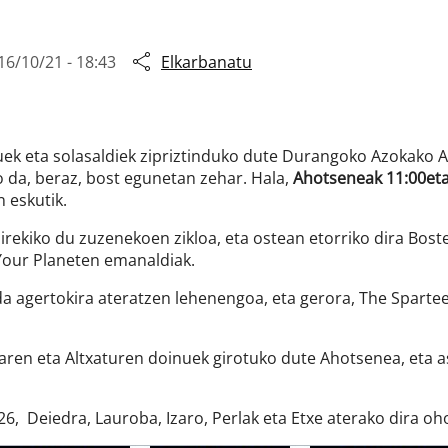
16/10/21 - 18:43
Elkarbanatu
uek eta solasaldiek zipriztinduko dute Durangoko Azokako 
o da, beraz, bost egunetan zehar. Hala,
Ahotseneak 11:00etat
 eskutik.
irekiko du zuzenekoen zikloa, eta ostean etorriko dira Bost
Your Planeten emanaldiak.
a agertokira ateratzen lehenengoa, eta gerora, The Sparteen
karen eta Altxaturen doinuek girotuko dute Ahotsenea, eta 
6, Deiedra, Lauroba, Izaro, Perlak eta Etxe aterako dira oho