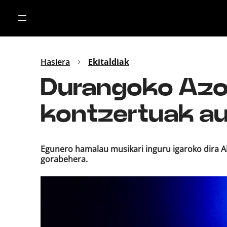
Irratia
Top Gaztea
Podcastak
Mus
Dida
Hasiera
Ekitaldiak
Gu
B Aldea
Durangoko Azo
Bitan
kontzertuak au
Egunero hamalau musikari inguru igaroko dira Aho
gorabehera.