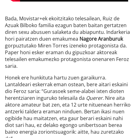
Bada, Movistar+ek ekoitzitako telesailean, Ruiz de
Azuak Bilboko familia ezagun baten baitan gertatzen
diren sexu abusuen salaketa du abiapuntu. Indarkeria
hori pairatzen duen emakumea
Nagore Aranburuk
gorpuztutako Miren Torres izeneko protagonista da.
Paper honi esker eraman du gipuzkoar aktoreak
telesailen emakumezko protagonista onenaren Feroz
saria.
Honek ere hunkituta hartu zuen garaikurra.
Lantaldeari eskerrak eman ostean, bere aitari eskaini
dio Feroz saria: “Gurasoek seme-alabei ixten dioten
herentziaren inguruko telesaila da
Querer
. Nire aita
aktore amateur bat zen, eta 12 urte nituenean herriko
antzerki taldera eraman ninduen. Bertan ikasi nuen
ogibide hau maitatzen, eta gaur berari eskaini nahi
diot sari hau, ez delako egongo unibertsoan berea
baino energia zoriontsuagorik: aitte, hau zuretzako