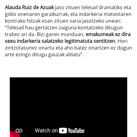
Alauda Ruiz de Azuak
jaso zituen telesail dramatiko eta
gidoi onenaren garaikurrak, eta indarkeria matxistaren
kontrako hitzak esan zituen saria jasotzeko unean:
“Telesail hau gertatzen zaiguna kontatzeko ditugun
trabez ari da. Bizi garen munduan,
emakumeak ez dira
sexu indarkeria salatzeko legitimatuta sentitzen.
Hori
zintzotasunez onartu eta aho batez onartzen ez dugun
arte ezingo ditugu gauzak aldatu”.