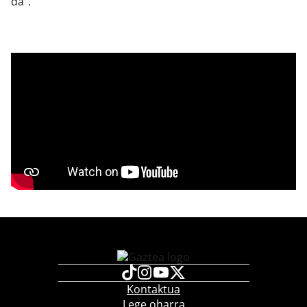
da”.
Kontaktua
Lege oharra