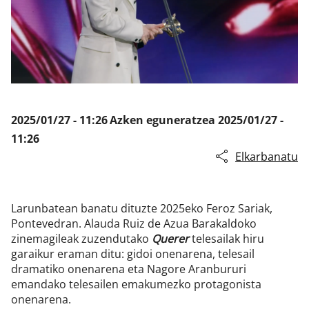
Klisk
2025/01/27 - 11:26
Azken eguneratzea
2025/01/27 -
11:26
Elkarbanatu
Larunbatean banatu dituzte 2025eko Feroz Sariak,
Pontevedran. Alauda Ruiz de Azua Barakaldoko
zinemagileak zuzendutako
Querer
telesailak hiru
garaikur eraman ditu: gidoi onenarena, telesail
dramatiko onenarena eta Nagore Aranbururi
emandako telesailen emakumezko protagonista
onenarena.