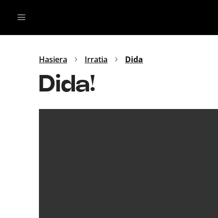
Irratia
Top Gaztea
Podcastak
Mus
Dida
Hasiera
Irratia
Dida
Gu
B Aldea
Dida!
Bitan